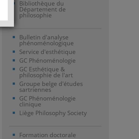
Bibliothèque du
Département de
philosophie
Bulletin d'analyse
phénoménologique
Service d'esthétique
GC Phénoménologie
GC Esthétique &
philosophie de l'art
Groupe belge d'études
sartriennes
GC Phénoménologie
clinique
Liège Philosophy Society
Formation doctorale