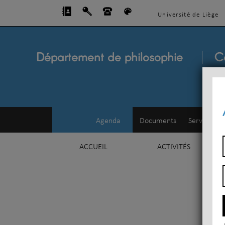
Université de Liège
Département de philosophie
C
Agenda
Documents
Service d'e
ACCUEIL
ACTIVITÉS