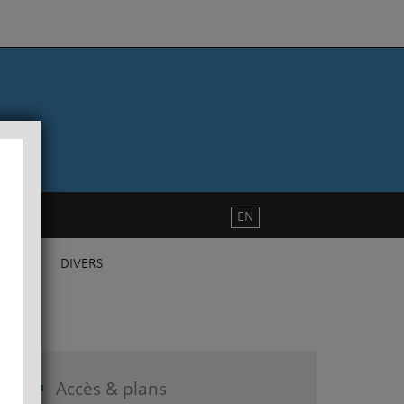
EN
DIVERS
Accès & plans