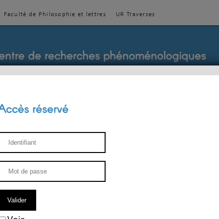
Faculté de Philosophie et lettres
UR Traverses
entre de recherches phénoménologiques
Accès réservé
sthétique
ENSEIGNEMENT
ÉQUIPE
PUBLICATIONS