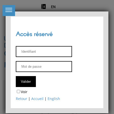
EN
Accès réservé
Université de Liège
Département de philosophie
Centre de recherches
phénoménologiques
Accès & plans
Voir
Bibliothèque du Département de philosophie
Retour
|
Accueil
|
English
Bulletin d'analyse phénoménologique