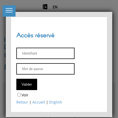
EN
Accès réservé
Université de Liège
Département de philosophie
Centre de recherches
phénoménologiques
Accès & plans
Voir
Bibliothèque du Département de philosophie
Retour
|
Accueil
|
English
Bulletin d'analyse phénoménologique