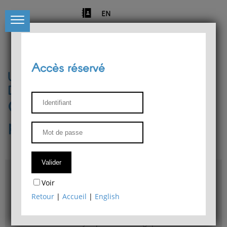
EN
Accès réservé
Université de Liège
Département de philosophie
Centre de recherches
phénoménologiques
Accès & plans
Voir
Bibliothèque du Département de philosophie
Retour
|
Accueil
|
English
Bulletin d'analyse phénoménologique