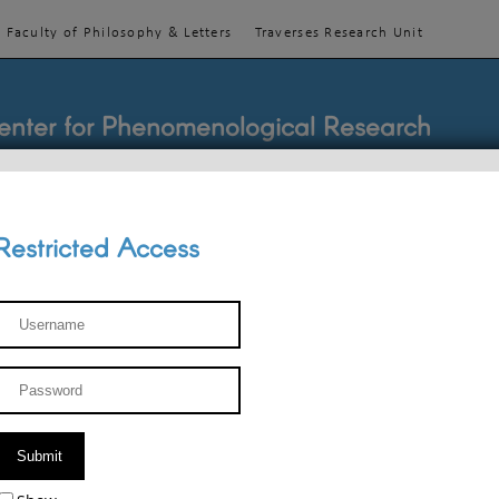
Faculty of Philosophy & Letters
Traverses Research Unit
enter for Phenomenological Research
Restricted Access
TEACHINGS
TEAM
PUBLICATIONS