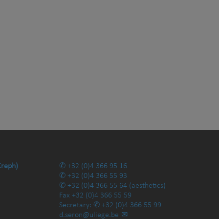
Creph)
+32 (0)4 366 95 16
+32 (0)4 366 55 93
+32 (0)4 366 55 64
(aesthetics)
Fax
+32 (0)4 366 55 59
Secretary:
+32 (0)4 366 55 99
d.seron@uliege.be