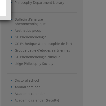
Philosophy Department Library
Bulletin d'analyse
phénoménologique
Aesthetics group
GC Phénoménologie
GC Esthétique & philosophie de l'art
Groupe belge d'études sartriennes
GC Phénoménologie clinique
Liège Philosophy Society
Doctoral school
Annual seminar
Academic calendar
Academic calendar (Faculty)