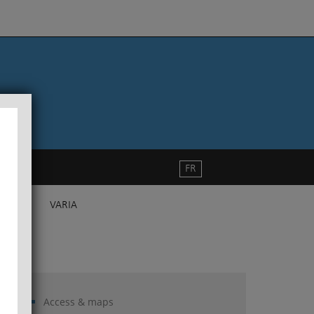
FR
VARIA
Access & maps