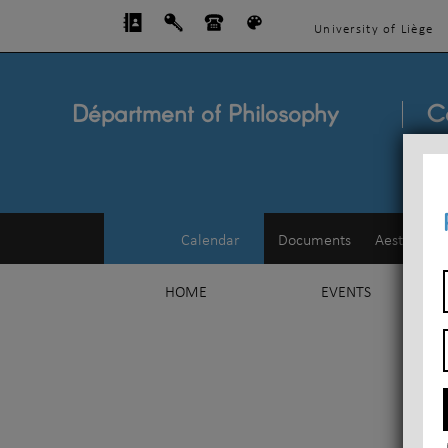
University of Liège
Départment of Philosophy
C
Calendar
Documents
Aesthetics
HOME
EVENTS