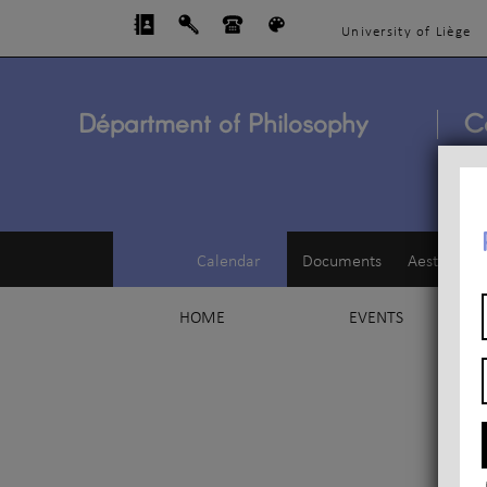
University of Liège
Départment of Philosophy
C
Calendar
Documents
Aesthetics
HOME
EVENTS