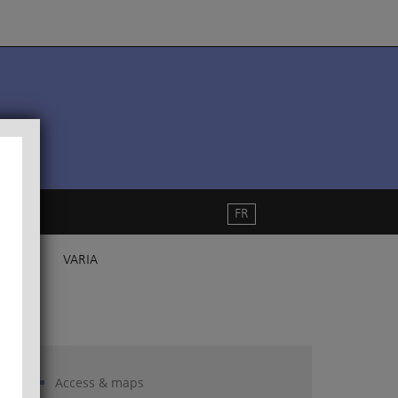
FR
VARIA
Access & maps