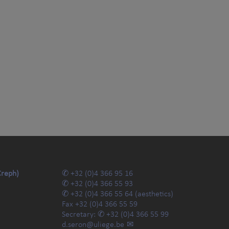
Creph)
+32 (0)4 366 95 16
+32 (0)4 366 55 93
+32 (0)4 366 55 64
(aesthetics)
Fax
+32 (0)4 366 55 59
Secretary:
+32 (0)4 366 55 99
d.seron@uliege.be