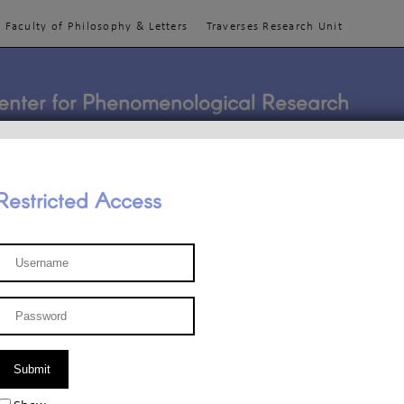
Faculty of Philosophy & Letters
Traverses Research Unit
enter for Phenomenological Research
Restricted Access
TEACHINGS
TEAM
PUBLICATIONS