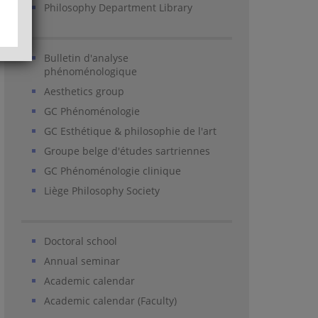
Philosophy Department Library
Bulletin d'analyse
phénoménologique
Aesthetics group
GC Phénoménologie
GC Esthétique & philosophie de l'art
Groupe belge d'études sartriennes
GC Phénoménologie clinique
Liège Philosophy Society
Doctoral school
Annual seminar
Academic calendar
Academic calendar (Faculty)