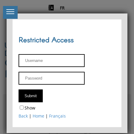
FR
Restricted Access
University of Liège
Départment of Philosophy
Center for Phenomenological
Research
Access & maps
Show
Philosophy Department Library
Back
|
Home
|
Français
Bulletin d'analyse phénoménologique