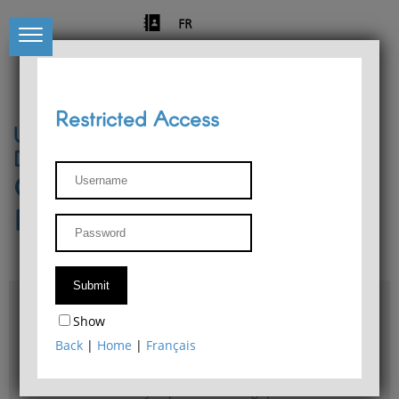
FR
Restricted Access
University of Liège
Départment of Philosophy
Center for Phenomenological
Research
Access & maps
Show
Philosophy Department Library
Back
|
Home
|
Français
Bulletin d'analyse phénoménologique