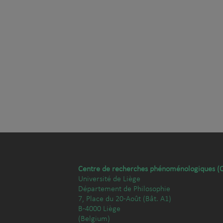
Centre de recherches phénoménologiques (
Université de Liège
Département de Philosophie
7, Place du 20-Août (Bât. A1)
B-4000 Liège
(Belgium)