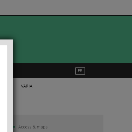
FR
VARIA
Access & maps