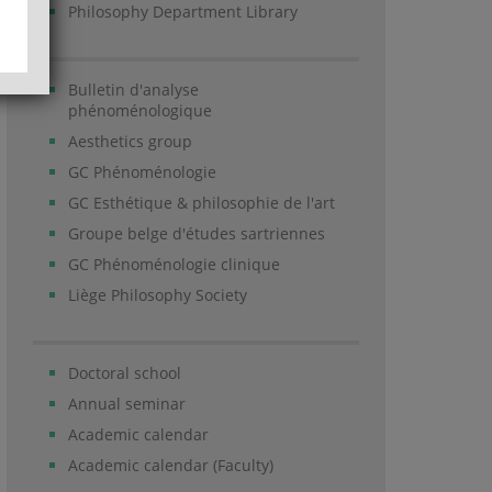
Philosophy Department Library
Bulletin d'analyse
phénoménologique
Aesthetics group
GC Phénoménologie
GC Esthétique & philosophie de l'art
Groupe belge d'études sartriennes
GC Phénoménologie clinique
Liège Philosophy Society
Doctoral school
Annual seminar
Academic calendar
Academic calendar (Faculty)