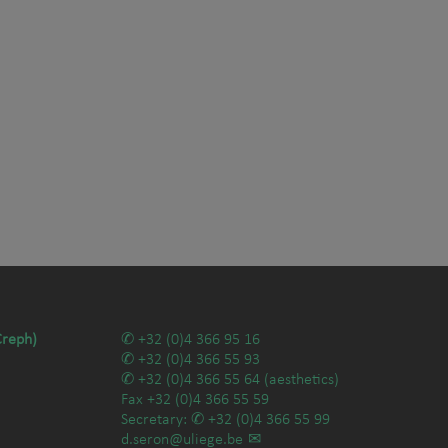
Creph)
+32 (0)4 366 95 16
+32 (0)4 366 55 93
+32 (0)4 366 55 64
(aesthetics)
Fax
+32 (0)4 366 55 59
Secretary:
+32 (0)4 366 55 99
d.seron@uliege.be