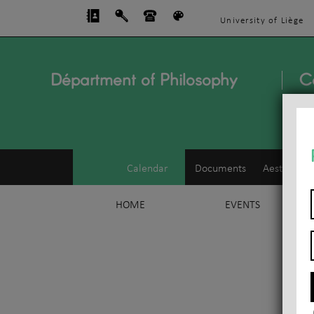
University of Liège
Départment of Philosophy
C
Calendar
Documents
Aesthetics
HOME
EVENTS