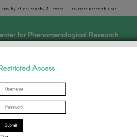
Faculty of Philosophy & Letters
Traverses Research Unit
enter for Phenomenological Research
Restricted Access
TEACHINGS
TEAM
PUBLICATIONS