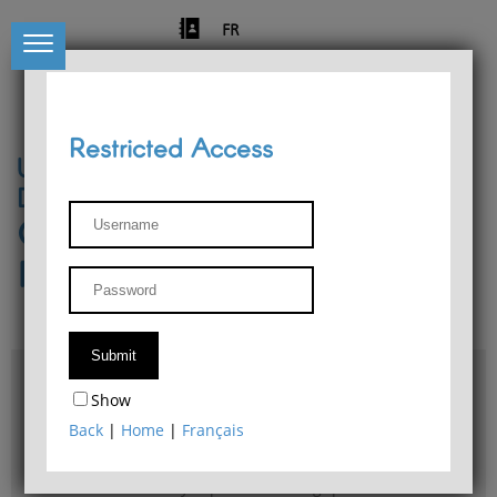
FR
Restricted Access
University of Liège
Départment of Philosophy
Center for Phenomenological
Research
Access & maps
Show
Philosophy Department Library
Back
|
Home
|
Français
Bulletin d'analyse phénoménologique