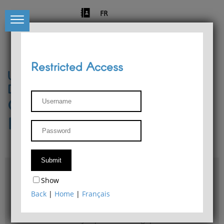
FR
Restricted Access
University of Liège
Départment of Philosophy
Center for Phenomenological
Research
Access & maps
Show
Philosophy Department Library
Back
|
Home
|
Français
Bulletin d'analyse phénoménologique