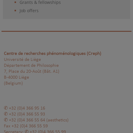
Grants & fellowships
Job offers
Centre de recherches phénoménologiques (Creph)
Université de Liège
Département de Philosophie
7, Place du 20-Août (Bât. A1)
B-4000 Liège
(Belgium)
+32 (0)4 366 95 16
+32 (0)4 366 55 93
+32 (0)4 366 55 64
(aesthetics)
Fax
+32 (0)4 366 55 59
Secretary:
+32 (0)4 366 55 99