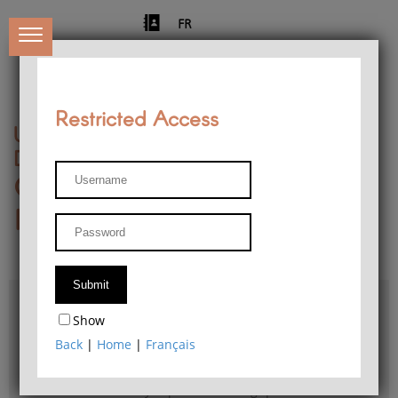
FR
Restricted Access
University of Liège
Départment of Philosophy
Center for Phenomenological
Research
Access & maps
Show
Philosophy Department Library
Back
|
Home
|
Français
Bulletin d'analyse phénoménologique