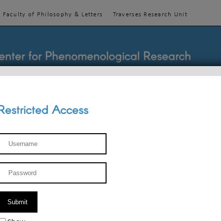
Faculty of Philosophy & Letters
Traverses Research Unit
enter for Phenomenological Research
Restricted Access
TEACHINGS
TEAM
PUBLICATIONS