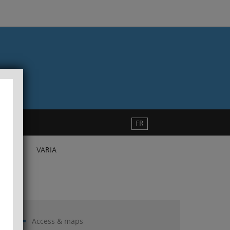
FR
VARIA
Access & maps