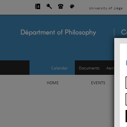
University of Liège
Départment of Philosophy
C
Calendar
Documents
Aesthetics
HOME
EVENTS