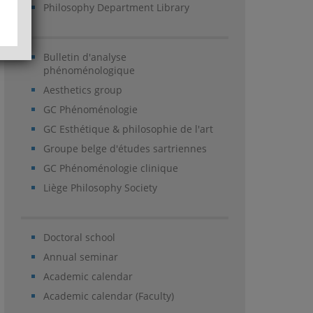
Philosophy Department Library
Bulletin d'analyse
phénoménologique
Aesthetics group
GC Phénoménologie
GC Esthétique & philosophie de l'art
Groupe belge d'études sartriennes
GC Phénoménologie clinique
Liège Philosophy Society
Doctoral school
Annual seminar
Academic calendar
Academic calendar (Faculty)