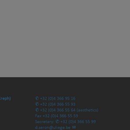
Creph)
+32 (0)4 366 95 16
+32 (0)4 366 55 93
+32 (0)4 366 55 64
(aesthetics)
Fax
+32 (0)4 366 55 59
Secretary:
+32 (0)4 366 55 99
d.seron@uliege.be