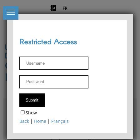
FR
Restricted Access
University of Liège
Départment of Philosophy
Center for Phenomenological
Research
Access & maps
Show
Philosophy Department Library
Back
|
Home
|
Français
Bulletin d'analyse phénoménologique