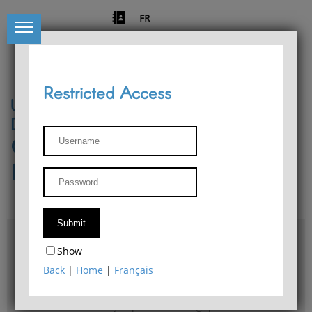
FR
Restricted Access
University of Liège
Départment of Philosophy
Center for Phenomenological
Research
Access & maps
Show
Philosophy Department Library
Back
|
Home
|
Français
Bulletin d'analyse phénoménologique