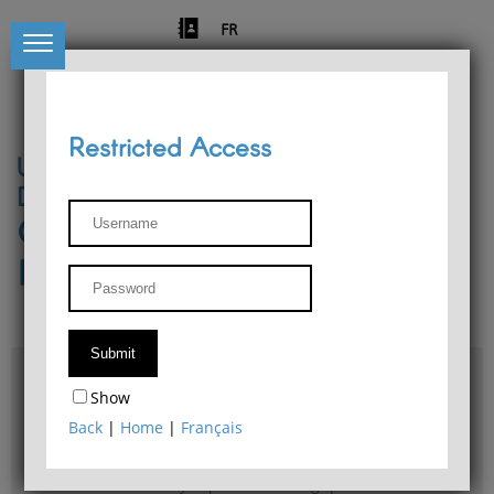
FR
Restricted Access
University of Liège
Départment of Philosophy
Center for Phenomenological
Research
Access & maps
Show
Philosophy Department Library
Back
|
Home
|
Français
Bulletin d'analyse phénoménologique