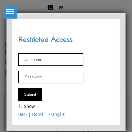
FR
Restricted Access
University of Liège
Départment of Philosophy
Center for Phenomenological
Research
Access & maps
Show
Philosophy Department Library
Back
|
Home
|
Français
Bulletin d'analyse phénoménologique