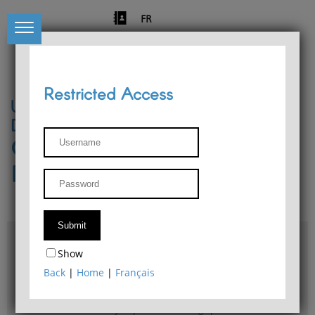
FR
Restricted Access
University of Liège
Départment of Philosophy
Center for Phenomenological
Research
Access & maps
Show
Philosophy Department Library
Back
|
Home
|
Français
Bulletin d'analyse phénoménologique