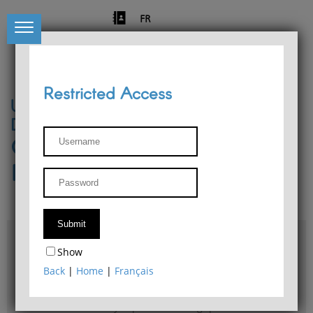
FR
Restricted Access
University of Liège
Départment of Philosophy
Center for Phenomenological
Research
Access & maps
Show
Philosophy Department Library
Back
|
Home
|
Français
Bulletin d'analyse phénoménologique