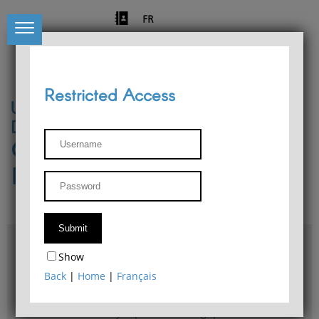
FR
Restricted Access
University of Liège
Départment of Philosophy
Center for Phenomenological
Research
Access & maps
Show
Philosophy Department Library
Back
|
Home
|
Français
Bulletin d'analyse phénoménologique