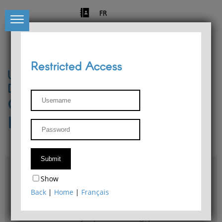
FR
Restricted Access
University of Liège
Départment of Philosophy
Center for Phenomenological
Research
Access & maps
Show
Philosophy Department Library
Back
|
Home
|
Français
Bulletin d'analyse phénoménologique