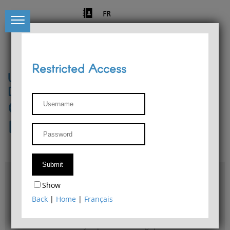
FR
Restricted Access
University of Liège
Départment of Philosophy
Center for Phenomenological
Research
Access & maps
Show
Philosophy Department Library
Back
|
Home
|
Français
Bulletin d'analyse phénoménologique