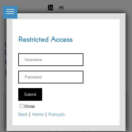
FR
Restricted Access
University of Liège
Départment of Philosophy
Center for Phenomenological
Research
Access & maps
Show
Philosophy Department Library
Back
|
Home
|
Français
Bulletin d'analyse phénoménologique