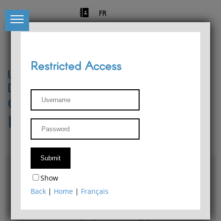
FR
Restricted Access
University of Liège
Départment of Philosophy
Center for Phenomenological
Research
Access & maps
Show
Philosophy Department Library
Back
|
Home
|
Français
Bulletin d'analyse phénoménologique