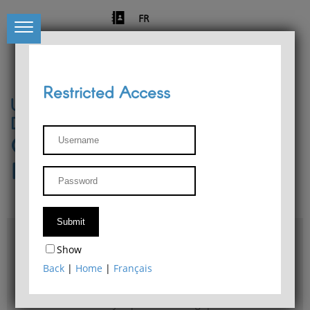
FR
Restricted Access
University of Liège
Départment of Philosophy
Center for Phenomenological
Research
Access & maps
Show
Philosophy Department Library
Back
|
Home
|
Français
Bulletin d'analyse phénoménologique