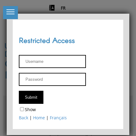
FR
Restricted Access
University of Liège
Départment of Philosophy
Center for Phenomenological
Research
Access & maps
Show
Philosophy Department Library
Back
|
Home
|
Français
Bulletin d'analyse phénoménologique