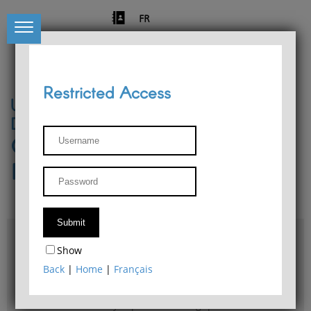
FR
Restricted Access
University of Liège
Départment of Philosophy
Center for Phenomenological
Research
Access & maps
Show
Philosophy Department Library
Back
|
Home
|
Français
Bulletin d'analyse phénoménologique