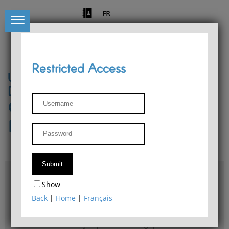
FR
Restricted Access
University of Liège
Départment of Philosophy
Center for Phenomenological
Research
Access & maps
Show
Philosophy Department Library
Back
|
Home
|
Français
Bulletin d'analyse phénoménologique