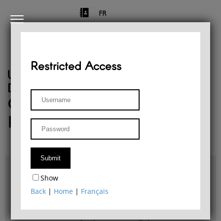
FR
Restricted Access
University of Liège
Départment of Philosophy
Center for Phenomenological
Research
Access & maps
Show
Philosophy Department Library
Back
|
Home
|
Français
Bulletin d'analyse phénoménologique