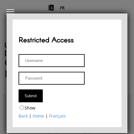
FR
Restricted Access
University of Liège
Départment of Philosophy
Center for Phenomenological
Research
Access & maps
Show
Philosophy Department Library
Back
|
Home
|
Français
Bulletin d'analyse phénoménologique