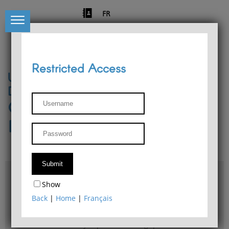
FR
Restricted Access
University of Liège
Départment of Philosophy
Center for Phenomenological
Research
Access & maps
Show
Philosophy Department Library
Back
|
Home
|
Français
Bulletin d'analyse phénoménologique