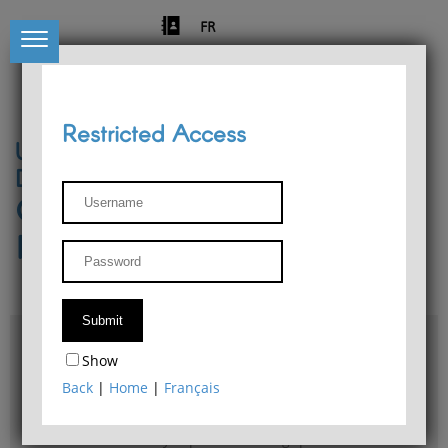
FR
Restricted Access
University of Liège
Départment of Philosophy
Center for Phenomenological
Research
Access & maps
Show
Philosophy Department Library
Back
|
Home
|
Français
Bulletin d'analyse phénoménologique