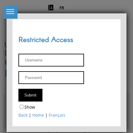
FR
Restricted Access
University of Liège
Départment of Philosophy
Center for Phenomenological
Research
Access & maps
Show
Philosophy Department Library
Back
|
Home
|
Français
Bulletin d'analyse phénoménologique