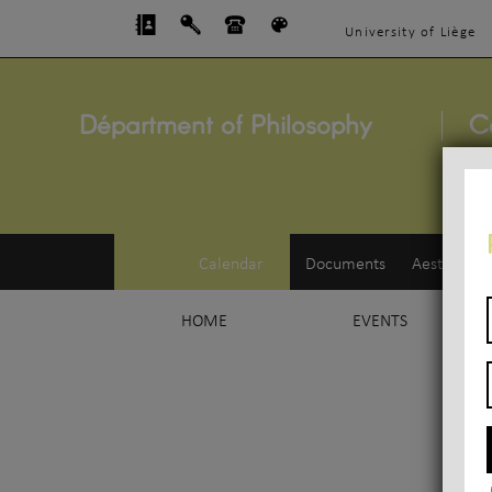
University of Liège
Départment of Philosophy
C
Calendar
Documents
Aesthetics
HOME
EVENTS