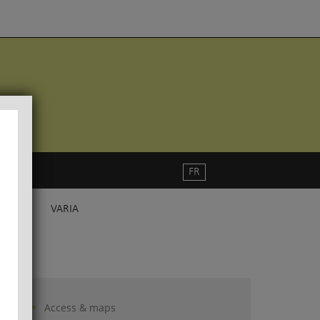
FR
VARIA
Access & maps