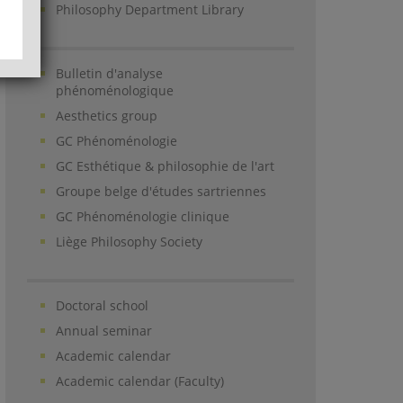
Philosophy Department Library
Bulletin d'analyse
phénoménologique
Aesthetics group
GC Phénoménologie
GC Esthétique & philosophie de l'art
Groupe belge d'études sartriennes
GC Phénoménologie clinique
Liège Philosophy Society
Doctoral school
Annual seminar
Academic calendar
Academic calendar (Faculty)