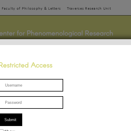
Faculty of Philosophy & Letters
Traverses Research Unit
enter for Phenomenological Research
Restricted Access
TEACHINGS
TEAM
PUBLICATIONS