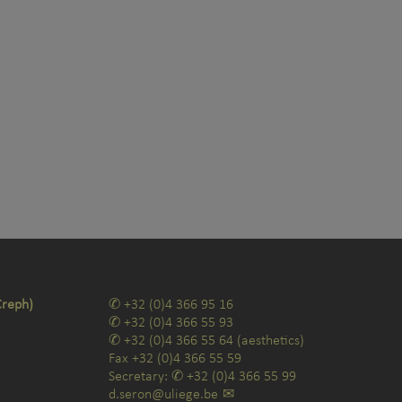
Creph)
+32 (0)4 366 95 16
+32 (0)4 366 55 93
+32 (0)4 366 55 64
(aesthetics)
Fax
+32 (0)4 366 55 59
Secretary:
+32 (0)4 366 55 99
d.seron@uliege.be