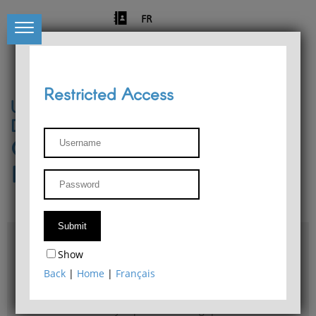
FR
Restricted Access
University of Liège
Départment of Philosophy
Center for Phenomenological
Research
Access & maps
Show
Philosophy Department Library
Back
|
Home
|
Français
Bulletin d'analyse phénoménologique