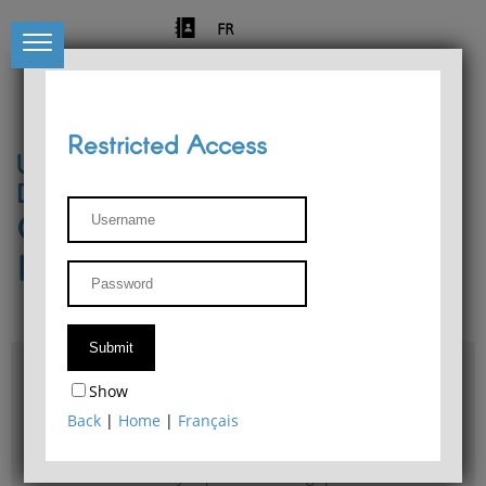
FR
Restricted Access
University of Liège
Départment of Philosophy
Center for Phenomenological
Research
Access & maps
Show
Philosophy Department Library
Back
|
Home
|
Français
Bulletin d'analyse phénoménologique