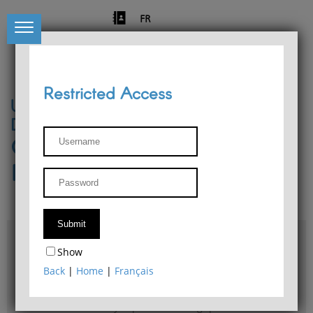
FR
Restricted Access
University of Liège
Départment of Philosophy
Center for Phenomenological
Research
Access & maps
Show
Philosophy Department Library
Back
|
Home
|
Français
Bulletin d'analyse phénoménologique