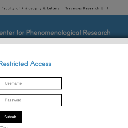
Faculty of Philosophy & Letters
Traverses Research Unit
enter for Phenomenological Research
Restricted Access
TEACHINGS
TEAM
PUBLICATIONS