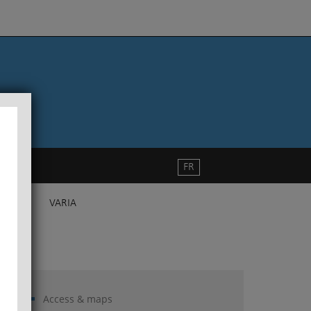
FR
VARIA
Access & maps