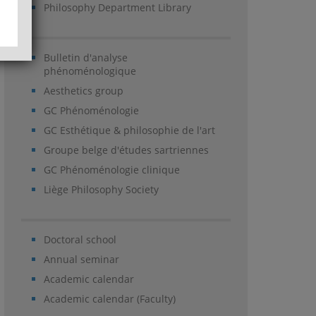
Philosophy Department Library
Bulletin d'analyse
phénoménologique
Aesthetics group
GC Phénoménologie
GC Esthétique & philosophie de l'art
Groupe belge d'études sartriennes
GC Phénoménologie clinique
Liège Philosophy Society
Doctoral school
Annual seminar
Academic calendar
Academic calendar (Faculty)