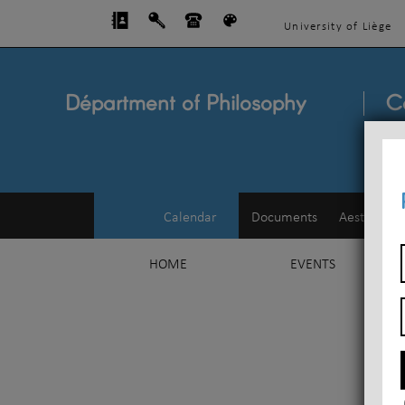
University of Liège
Départment of Philosophy
C
Calendar
Documents
Aesthetics
HOME
EVENTS