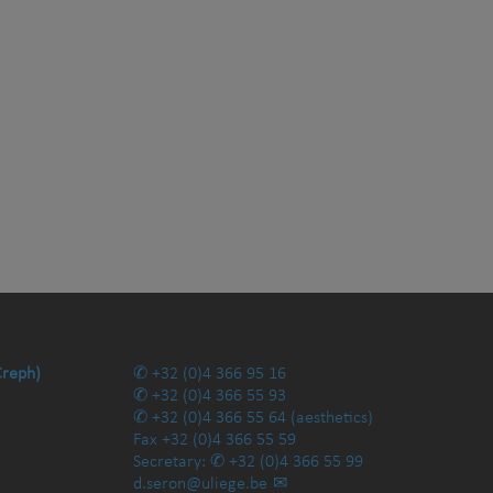
Creph)
+32 (0)4 366 95 16
+32 (0)4 366 55 93
+32 (0)4 366 55 64
(aesthetics)
Fax
+32 (0)4 366 55 59
Secretary:
+32 (0)4 366 55 99
d.seron@uliege.be