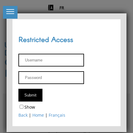
FR
Restricted Access
University of Liège
Départment of Philosophy
Center for Phenomenological
Research
Access & maps
Show
Philosophy Department Library
Back
|
Home
|
Français
Bulletin d'analyse phénoménologique