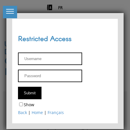
FR
Restricted Access
University of Liège
Départment of Philosophy
Center for Phenomenological
Research
Access & maps
Show
Philosophy Department Library
Back
|
Home
|
Français
Bulletin d'analyse phénoménologique