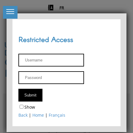
FR
Restricted Access
University of Liège
Départment of Philosophy
Center for Phenomenological
Research
Access & maps
Show
Philosophy Department Library
Back
|
Home
|
Français
Bulletin d'analyse phénoménologique