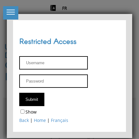
FR
Restricted Access
University of Liège
Départment of Philosophy
Center for Phenomenological
Research
Access & maps
Show
Philosophy Department Library
Back
|
Home
|
Français
Bulletin d'analyse phénoménologique