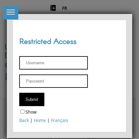
FR
Restricted Access
University of Liège
Départment of Philosophy
Center for Phenomenological
Research
Access & maps
Show
Philosophy Department Library
Back
|
Home
|
Français
Bulletin d'analyse phénoménologique