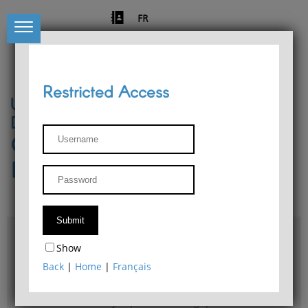
FR
Restricted Access
University of Liège
Départment of Philosophy
Center for Phenomenological
Research
Access & maps
Show
Philosophy Department Library
Back
|
Home
|
Français
Bulletin d'analyse phénoménologique