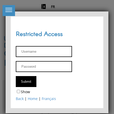
FR
Restricted Access
University of Liège
Départment of Philosophy
Center for Phenomenological
Research
Access & maps
Show
Philosophy Department Library
Back
|
Home
|
Français
Bulletin d'analyse phénoménologique