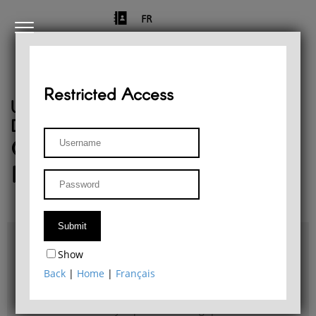
FR
Restricted Access
University of Liège
Départment of Philosophy
Center for Phenomenological
Research
Access & maps
Show
Philosophy Department Library
Back
|
Home
|
Français
Bulletin d'analyse phénoménologique