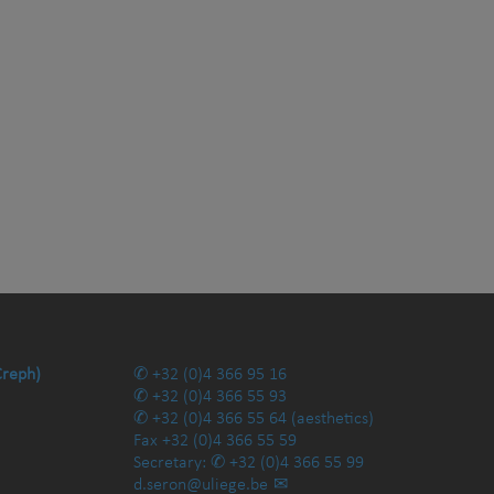
Creph)
+32 (0)4 366 95 16
+32 (0)4 366 55 93
+32 (0)4 366 55 64
(aesthetics)
Fax
+32 (0)4 366 55 59
Secretary:
+32 (0)4 366 55 99
d.seron@uliege.be