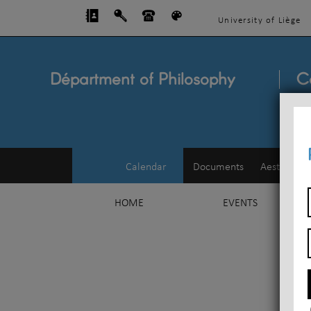
University of Liège
Départment of Philosophy
C
Calendar
Documents
Aesthetics
HOME
EVENTS