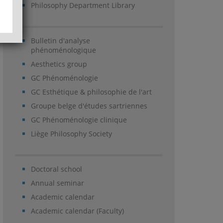
Philosophy Department Library
Bulletin d'analyse
phénoménologique
Aesthetics group
GC Phénoménologie
GC Esthétique & philosophie de l'art
Groupe belge d'études sartriennes
GC Phénoménologie clinique
Liège Philosophy Society
Doctoral school
Annual seminar
Academic calendar
Academic calendar (Faculty)