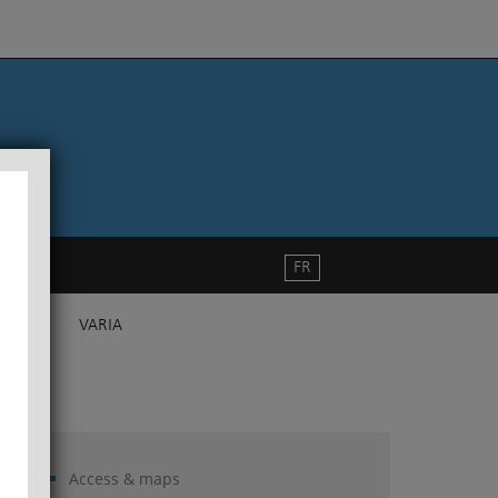
FR
VARIA
Access & maps