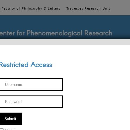
Faculty of Philosophy & Letters
Traverses Research Unit
enter for Phenomenological Research
Restricted Access
TEACHINGS
TEAM
PUBLICATIONS