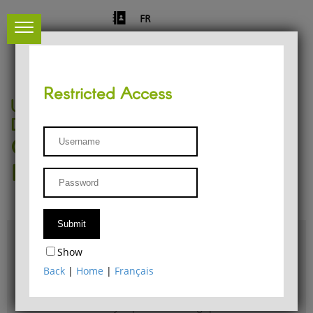
FR
Restricted Access
University of Liège
Départment of Philosophy
Center for Phenomenological
Research
Access & maps
Show
Philosophy Department Library
Back
|
Home
|
Français
Bulletin d'analyse phénoménologique