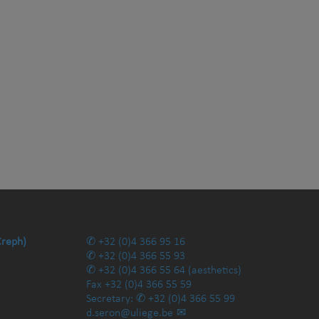
Creph)
+32 (0)4 366 95 16
+32 (0)4 366 55 93
+32 (0)4 366 55 64
(aesthetics)
Fax
+32 (0)4 366 55 59
Secretary:
+32 (0)4 366 55 99
d.seron@uliege.be