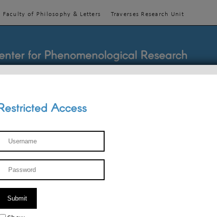
Faculty of Philosophy & Letters
Traverses Research Unit
enter for Phenomenological Research
Restricted Access
TEACHINGS
TEAM
PUBLICATIONS