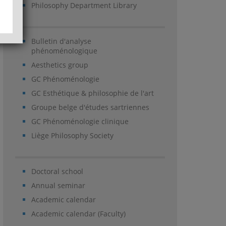
Philosophy Department Library
Bulletin d'analyse
phénoménologique
Aesthetics group
GC Phénoménologie
GC Esthétique & philosophie de l'art
Groupe belge d'études sartriennes
GC Phénoménologie clinique
Liège Philosophy Society
Doctoral school
Annual seminar
Academic calendar
Academic calendar (Faculty)