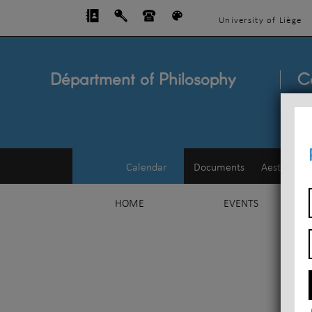
University of Liège
Départment of Philosophy
C
Calendar
Documents
Aesthetics
HOME
EVENTS