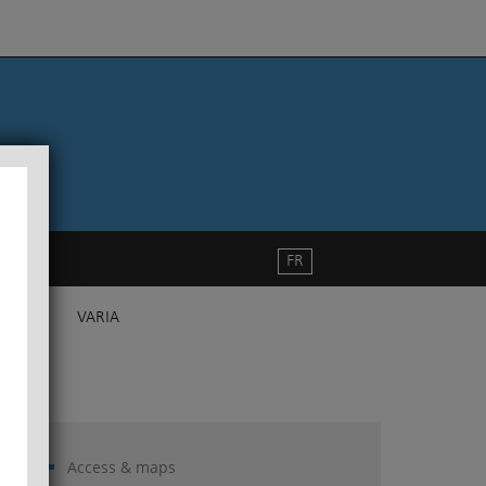
FR
VARIA
Access & maps