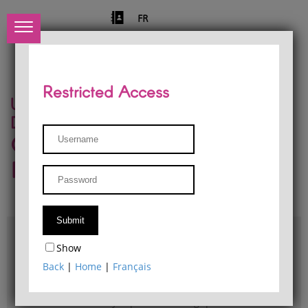
FR
Restricted Access
University of Liège
Départment of Philosophy
Center for Phenomenological
Research
Access & maps
Show
Philosophy Department Library
Back
|
Home
|
Français
Bulletin d'analyse phénoménologique